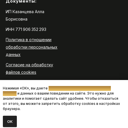
Документы:
ИП Казанцева Алла
Борисовна
ИНН 771 906 352 293
Политика в отношении
обработки персональных
данных
Согласие на обработку
файлов cookies
Согласие на получение
Нажимая «ОК», вы даете
согласие на использование файлов
новостной и рекламной
cookies
и данных о вашем поведении на сайте. Это нужно для
рассылки
аналитики и помогает сделать сайт удобнее. Чтобы отказаться
от этого, вы можете запретить обработку cookies в настройках
Оферта для партнеров
браузера.
ОК