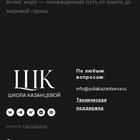
всему миру — неожиданный путь от книги до
мировой сцены.
По любым
вопросам:
info@yuliakazantseva.ru
Техническая
поддержка
иконки от
Tilda Publishing