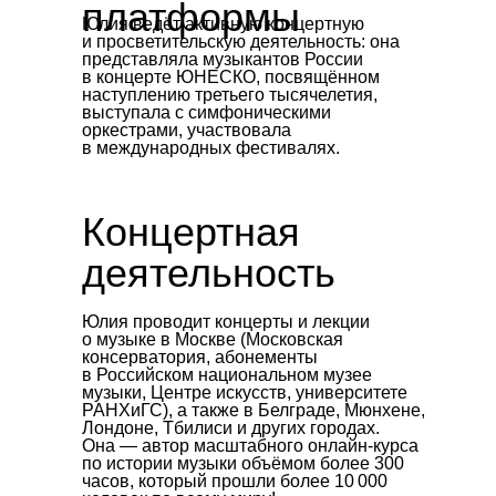
платформы
Юлия ведёт активную концертную
и просветительскую деятельность: она
представляла музыкантов России
в концерте ЮНЕСКО, посвящённом
наступлению третьего тысячелетия,
выступала с симфоническими
оркестрами, участвовала
в международных фестивалях.
Концертная
деятельность
Юлия проводит концерты и лекции
о музыке в Москве (Московская
консерватория, абонементы
в Российском национальном музее
музыки, Центре искусств, университете
РАНХиГС), а также в Белграде, Мюнхене,
Лондоне, Тбилиси и других городах.
Она — автор масштабного онлайн-курса
по истории музыки объёмом более 300
часов, который прошли более 10 000