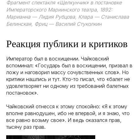
Фрагмент спектакля «Щелкунчик» в постановке
Императорского Мариинского театра, 1892:
Марианна — Лидия Рубцова, Клара — Станислава
Белинская, Фриц — Василий Стуколкин
Реакция публики и критиков
Император был в восхищении. Чайковский
вспоминал: «Государь был в восхищении, призвал в
ложу и наговорил массу сочувственных слов». Но
критики нашлись и тут. Кто-то писал, что «балет не
удовлетворяет ни одному из требований балетных
постановок».
Чайковский отнесся к этому спокойно: «Я к этому
вполне равнодушен, ибо не впервой, и я знаю, что
все равно возьму свое». И ведь оказался прав,
тысячу раз прав.