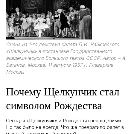
Сцена из 1-го действия балета П.И. Чайковского
«Щелкунчик» в постановке Государственного
академического Большого театра СССР. Автор – А.
Батанов. Москва. 11 августа 1957 г. Главархив
Москвы
Почему Щелкунчик стал
символом Рождества
Сегодня «Щелкунчик» и Рождество неразделимы.
Но так было не всегда. Что же превратило балет в
главный праздничный символ?