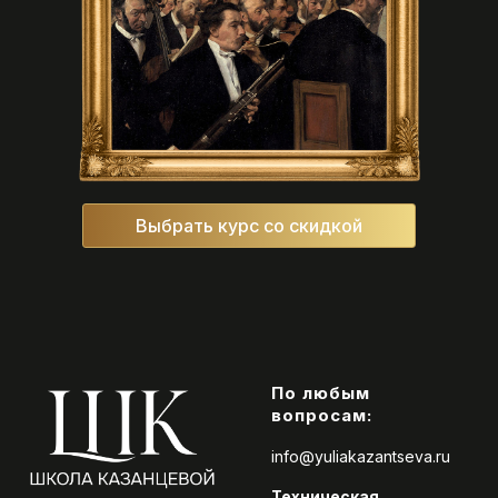
Выбрать курс со скидкой
По любым
вопросам:
info@yuliakazantseva.ru
Техническая