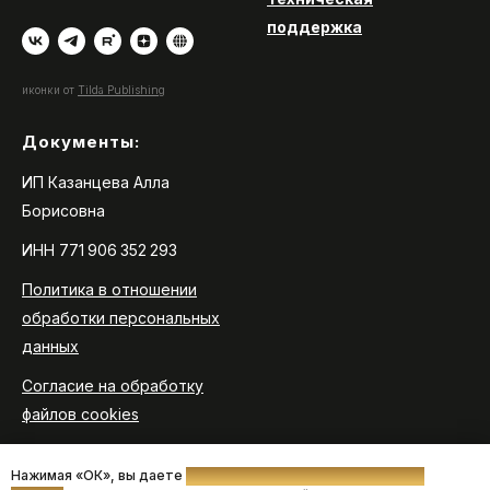
поддержка
иконки от
Tilda Publishing
Документы:
ИП Казанцева Алла
Борисовна
ИНН 771 906 352 293
Политика в отношении
обработки персональных
данных
Согласие на обработку
файлов cookies
Согласие на получение
Нажимая «ОК», вы даете
согласие на использование файлов
новостной и рекламной