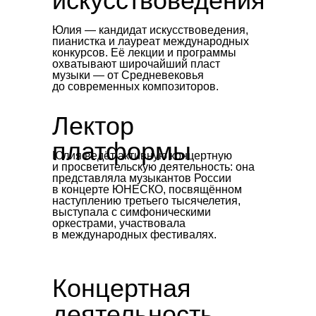
искусствоведения
Юлия — кандидат искусствоведения,
пианистка и лауреат международных
конкурсов. Её лекции и программы
охватывают широчайший пласт
музыки — от Средневековья
до современных композиторов.
Лектор
платформы
Юлия ведёт активную концертную
и просветительскую деятельность: она
представляла музыкантов России
в концерте ЮНЕСКО, посвящённом
наступлению третьего тысячелетия,
выступала с симфоническими
оркестрами, участвовала
в международных фестивалях.
Концертная
деятельность