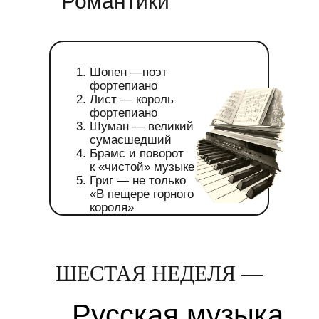
Романтики
Шопен —поэт
фортепиано
Лист — король
фортепиано
Шуман — великий
сумасшедший
Брамс и поворот
к «чистой» музыке
Григ — не только
«В пещере горного
короля»
ШЕСТАЯ НЕДЕЛЯ —
Русская музыка