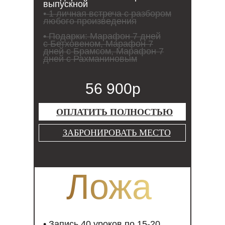
выпускной
•
1 личная встреча с разбором
любого произведения
• Подарки: Марафон 7 дней
с Бетховеном, Марафон 7
дней с Брамсом, Марафон 7
дней с Рахманиновым
56 900р
ОПЛАТИТЬ ПОЛНОСТЬЮ
ЗАБРОНИРОВАТЬ МЕСТО
Ложа
• Запись 40 уроков по 15-20