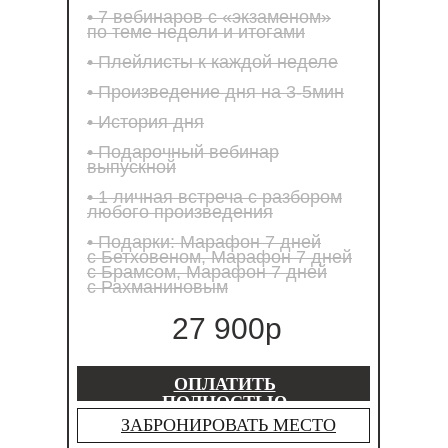
• 7 вебинаров с «экзаменом»
по теме недели и итогами
• Плейлисты к каждой неделе
• Произведение дня на 3-5мин
• История дня
• Подарочный вебинар
выпускной
• 1 личная встреча с разбором
любого произведения
• Подарки: Марафон 7 дней
с Бетховеном, Марафон 7 дней
с Брамсом, Марафон 7 дней
с Рахманиновым
27 900р
ОПЛАТИТЬ
ПОЛНОСТЬЮ
ЗАБРОНИРОВАТЬ МЕСТО