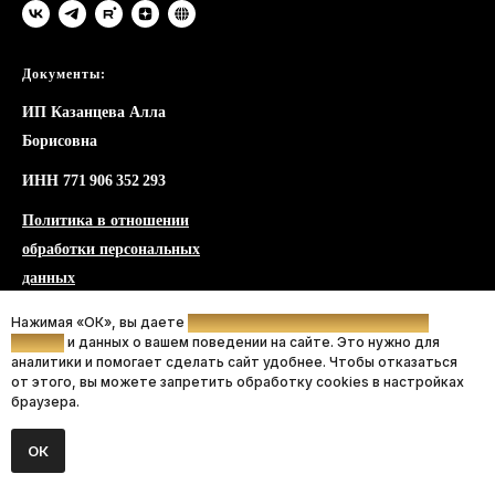
Документы:
ИП Казанцева Алла
Борисовна
ИНН 771 906 352 293
Политика в отношении
обработки персональных
данных
Согласие на обработку
Нажимая «ОК», вы даете
согласие на использование файлов
cookies
и данных о вашем поведении на сайте. Это нужно для
файлов cookies
аналитики и помогает сделать сайт удобнее. Чтобы отказаться
от этого, вы можете запретить обработку cookies в настройках
Договор-оферта
браузера.
Согласие на получение
ОК
новостной и рекламной
рассылки