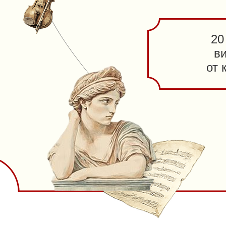
20
в
от 