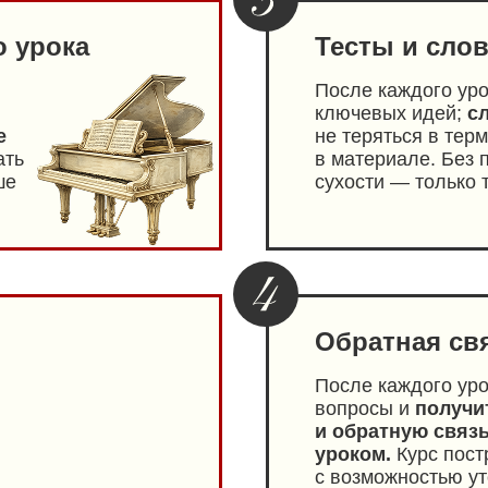
о урока
Тесты и сло
После каждого уро
ключевых идей;
сл
е
не теряться в тер
ать
в материале. Без 
ше
сухости — только 
Обратная св
После каждого уро
вопросы и
получи
и обратную связ
уроком.
Курс пост
с возможностью ут