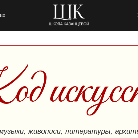
тно
д искусс
музыки, живописи, литературы, архит