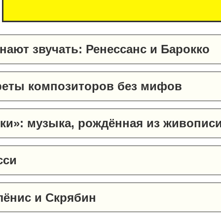
инают звучать: Ренессанс и Барокко
треты композиторов без мифов
вки»: музыка, рождённая из живопис
сси
лёнис и Скрябин