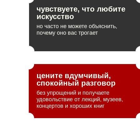
чувствуете, что любите
искусство
но часто не можете объяснить,
почему оно вас трогает
цените вдумчивый,
спокойный разговор
без упрощений и получаете
удовольствие от лекций, музеев,
концертов и хороших книг