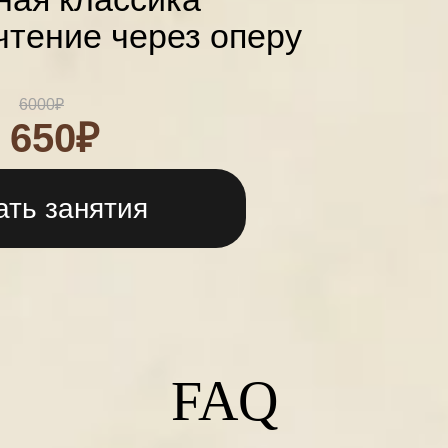
чтение через оперу
6000₽
 650₽
ать занятия
FAQ