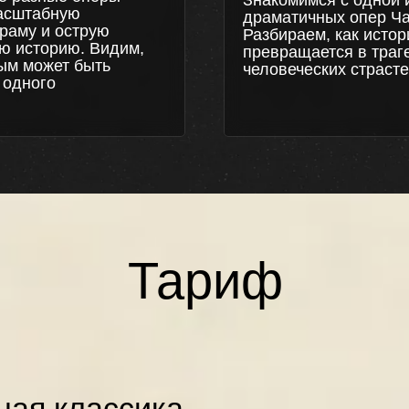
Знакомимся с одной 
асштабную
драматичных опер Ча
раму и острую
Разбираем, как исто
ю историю. Видим,
превращается в тра
ым может быть
человеческих страсте
 одного
Тариф
ная классика