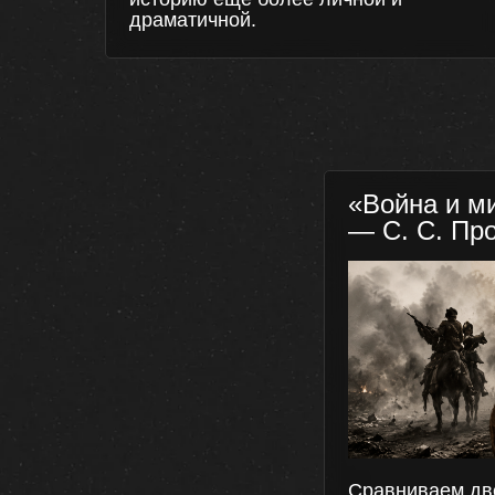
драматичной.
«Война и м
— С. С. Пр
Сравниваем дв