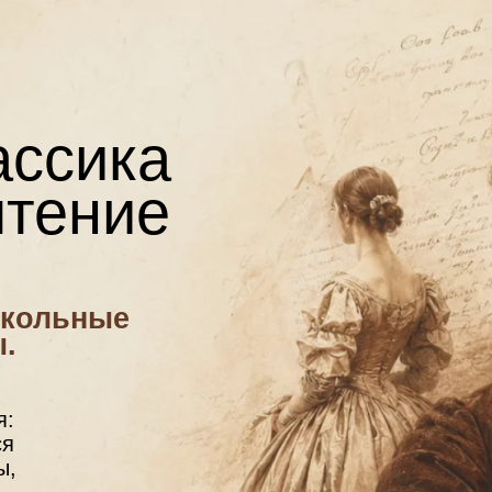
ассика
чтение
школьные
.
я:
ся
ы,