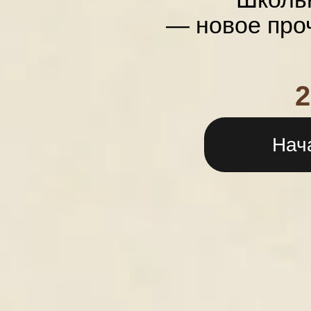
— новое про
2
Нач