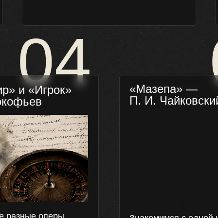
04
«Мазепа» —
ир» и «Игрок»
П. И. Чайковски
окофьев
е разные оперы