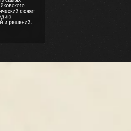
из самых
йковского.
рический сюжет
гедию
й и решений.