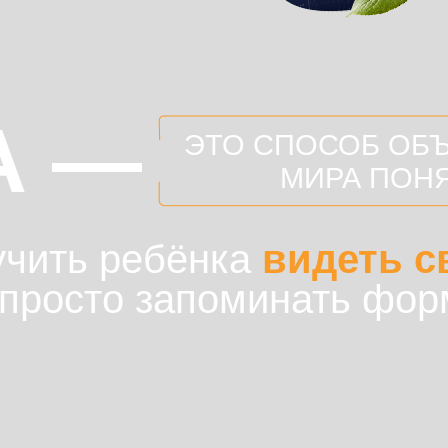
А —
ЭТО СПОСОБ ОБ
МИРА ПОН
учить ребёнка
видеть с
 просто запоминать фо