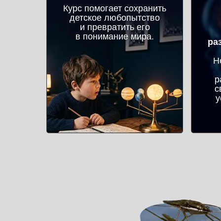
Курс помогает сохранить
детское любопытство
и превратить его
в понимание мира.
ра
Н
р
с
у