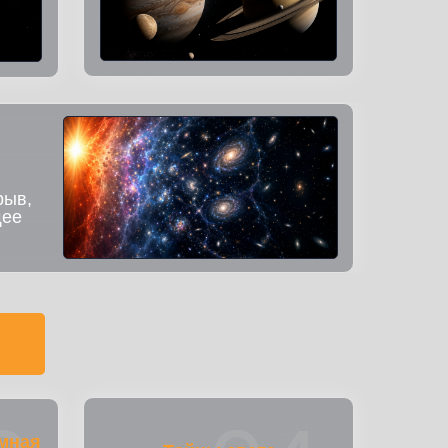
рыв,
щее
мная