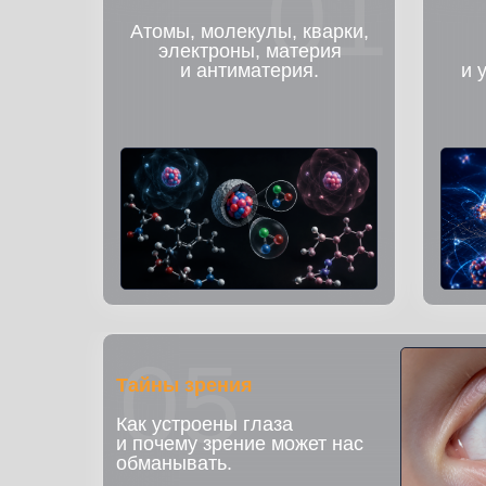
01
Атомы, молекулы, кварки,
электроны, материя
и антиматерия.
и 
05
Тайны зрения
Как устроены глаза
и почему зрение может нас
обманывать.