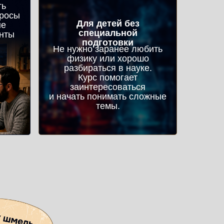
ть
просы
Для детей без
ые
специальной
нты
подготовки
Не нужно заранее любить
физику или хорошо
разбираться в науке.
Курс помогает
заинтересоваться
и начать понимать сложные
темы.