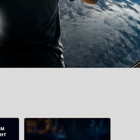
ым
нт