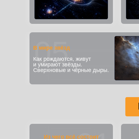
05
В мире звёзд
Как рождаются, живут
и умирают звёзды.
Сверхновые и чёрные дыры.
Из чего всё состоит