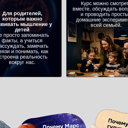
Курс можно смотре
вместе, обсуждать во
Для родителей,
и проводить прост
которым важно
домашние экспериме
звивать мышление у
всей семьёй.
детей
е просто запоминать
факты, а учиться
ассуждать, замечать
вязи и понимать, как
строена реальность
вокруг нас.