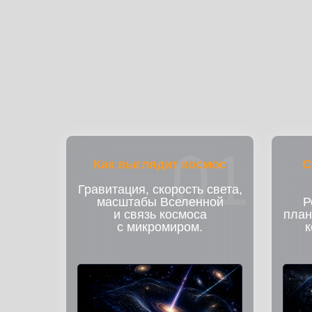
01
Как выглядит космос
С
Гравитация, скорость света,
масштабы Вселенной
Р
и связь космоса
план
с микромиром.
к