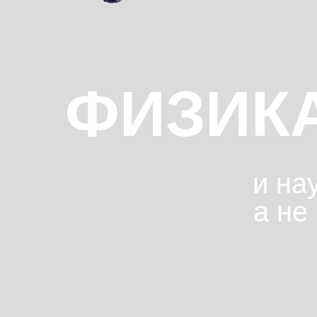
ФИЗИК
и на
а не