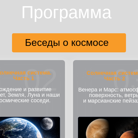
Программа
Беседы о космосе
02
0
олнечная система.
Солнечная систем
Часть 1
Часть 2
ождение и развитие
Венера и Марс: атмос
ет, Земля, Луна и наши
поверхность, ветр
осмические соседи.
и марсианские пейза