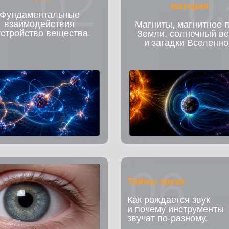
02
0
материя
Фундаментальные
взаимодействия
Магниты, магнитное 
устройство вещества.
Земли, солнечный ве
и загадки Вселенно
06
Тайны звука
Как рождается звук
и почему инструменты
звучат по-разному.