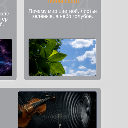
3
04
Тайны света
Почему мир цветной, листья
поле
зелёные, а небо голубое.
тер
й.