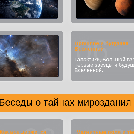
06
Прошлое и будущее
Вселенной
Галактики, Большой вз
первые звёзды и буду
Вселенной.
Беседы о тайнах мироздания
Как всё держится
Магнитные поля и тё