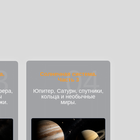
3
04
а.
Солнечная система.
Часть 3
фера,
Юпитер, Сатурн, спутники,
ы
кольца и необычные
жи.
миры.