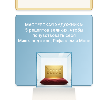
МАСТЕРСКАЯ ХУДОЖНИКА:
5 рецептов великих, чтобы
почувствовать себя
Микеланджело, Рафаэлем и Моне
СПИКЕР —
НАТАЛИ